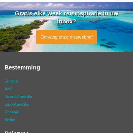
Gratis elke week reisinspiratie in uw
inbox?
Ontvang onze nieuwsbrief
Bestemming
Europa
Azië
Noord-Amerika
Zuid-Amerika
Oceanië
Afrika