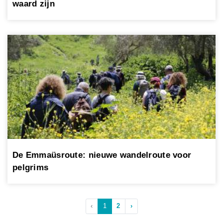
waard zijn
De Emmaüsroute: nieuwe wandelroute voor
pelgrims
‹
1
2
›