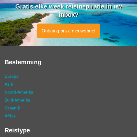
Gratis elke week reisinspiratie in uw
inbox?
Ontvang onze nieuwsbrief
Bestemming
Europa
Azië
Noord-Amerika
Zuid-Amerika
Oceanië
Afrika
Reistype