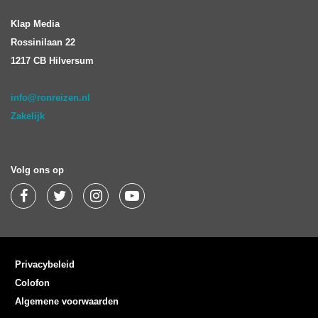
Klap Media
Rossinilaan 22
1217 CB Hilversum
info@ronreizen.nl
Zakelijk
Volg ons op
Privacybeleid
Colofon
Algemene voorwaarden