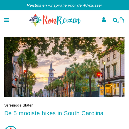
Reistips en –inspiratie voor de 40-plusser
Verenigde Staten
De 5 mooiste hikes in South Carolina