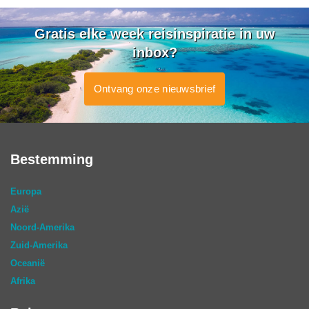
Gratis elke week reisinspiratie in uw
inbox?
Ontvang onze nieuwsbrief
Bestemming
Europa
Azië
Noord-Amerika
Zuid-Amerika
Oceanië
Afrika