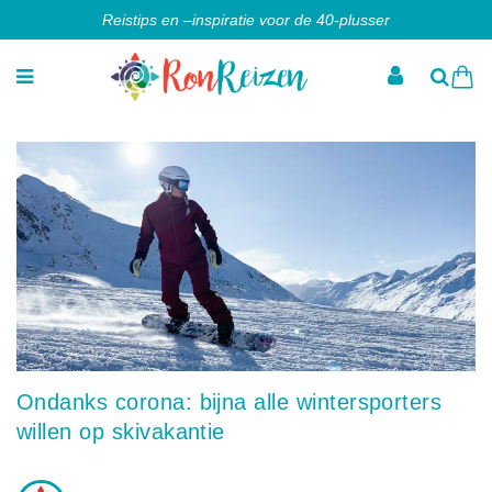
Reistips en –inspiratie voor de 40-plusser
Ondanks corona: bijna alle wintersporters
willen op skivakantie